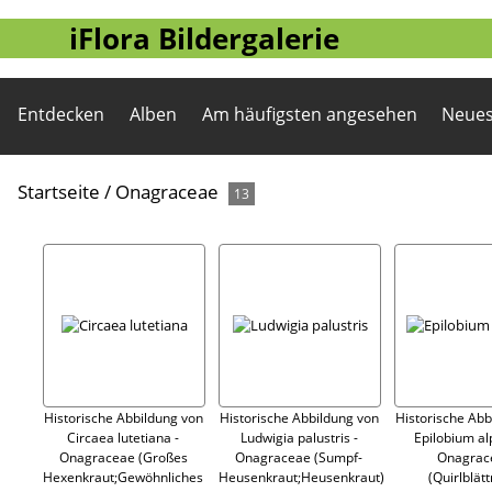
iFlora Bildergalerie
Entdecken
Alben
Am häufigsten angesehen
Neues
Startseite
/
Onagraceae
13
Historische Abbildung von
Historische Abbildung von
Historische Abb
Circaea lutetiana -
Ludwigia palustris -
Epilobium al
Onagraceae (Großes
Onagraceae (Sumpf-
Onagrac
Hexenkraut;Gewöhnliches
Heusenkraut;Heusenkraut)
(Quirlblätt