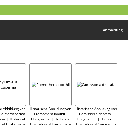
Anmeldung
he Abbildung von
Historische Abbildung von
Historische Abbildung von
lla pterosperma
Eremothera boothii -
Camissonia dentata -
eae | Historical
Onagraceae | Historical
Onagraceae | Historical
on of Chylismiella
Illustration of Eremothera
Illustration of Camissonia