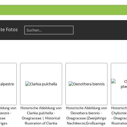
te Fotos
ildung von
Historische Abbildung von
Historische Abbildung von
Historisc
pestre -
Clarkia pulchella -
Oenothera biennis -
Chylismie
eae
Onagraceae | Historical
Onagraceae (Zweijährige
- Onagrac
riges
Illustration of Clarkia
Nachtkerze;Großsamige
Illustrati