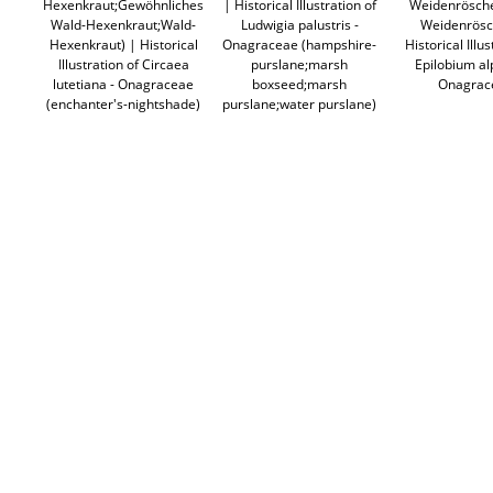
Hexenkraut;Gewöhnliches
| Historical Illustration of
Weidenrösche
Wald-Hexenkraut;Wald-
Ludwigia palustris -
Weidenrösc
Hexenkraut) | Historical
Onagraceae (hampshire-
Historical Illus
Illustration of Circaea
purslane;marsh
Epilobium al
lutetiana - Onagraceae
boxseed;marsh
Onagrac
(enchanter's-nightshade)
purslane;water purslane)