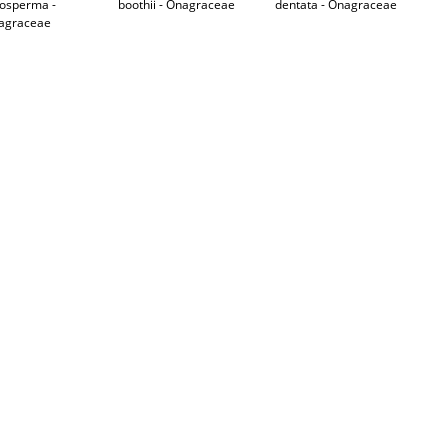
rosperma -
boothii - Onagraceae
dentata - Onagraceae
agraceae