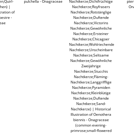
n;Quirl-
pulchella - Onagraceae
Nachtkerze;Dichtfrüchtige
pte
hen) |
Nachtkerze;Royfrasers
On
tration of
Nachtkerze;Rotstänglige
pestre -
Nachtkerze;Duftende
eae
Nachtkerze;Victorins
Nachtkerze;Gewöhnliche
Nachtkerze;Ersteiner
Nachtkerze;Chicagoer
Nachtkerze;Wohlriechende
Nachtkerze;Unscheinbare
Nachtkerze;Seltsame
Nachtkerze;Gewöhnliche
Zweijährige
Nachtkerze;Stucchis
Nachtkerze;Fläming-
Nachtkerze;Langgrifflige
Nachtkerze;Pyramiden
Nachtkerze;Kleinblütige
Nachtkerze;Duftende
Nachtkerze;Sand-
Nachtkerze) | Historical
Illustration of Oenothera
biennis - Onagraceae
(common evening-
primrose;small-flowered