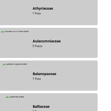
Athyriaceae
1 Foto
Aulacomniaceae
5 Fotos
Balanopaceae
1 Foto
Balliaceae