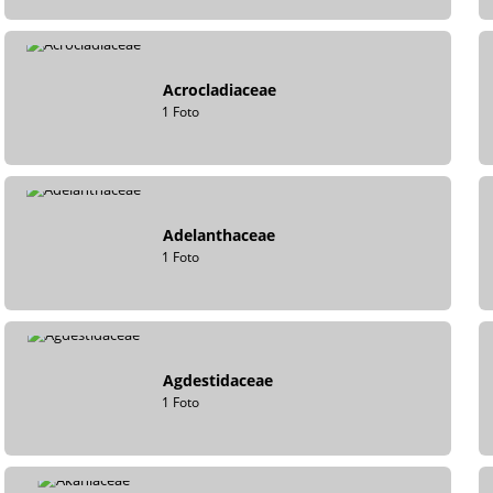
Acrocladiaceae
1 Foto
Adelanthaceae
1 Foto
Agdestidaceae
1 Foto