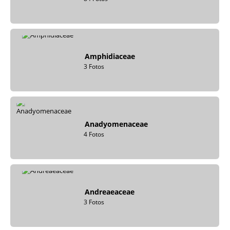
Amphidiaceae
3 Fotos
Anadyomenaceae
4 Fotos
Andreaeaceae
3 Fotos