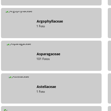
Argophyllaceae
1 Foto
Asparagaceae
101 Fotos
Asteliaceae
1 Foto