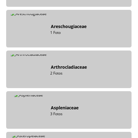
Areschougiaceae
1 Foto
Arthrocladiaceae
2 Fotos
Aspleniaceae
3 Fotos