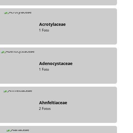
Acrotylaceae
1 Foto
Adenocystaceae
1 Foto
Ahnfeltiaceae
2 Fotos