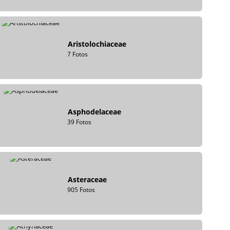
Aristolochiaceae
7 Fotos
Asphodelaceae
39 Fotos
Asteraceae
905 Fotos