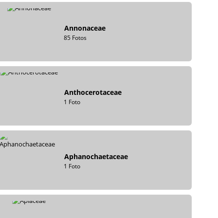
Annonaceae
85 Fotos
Anthocerotaceae
1 Foto
Aphanochaetaceae
1 Foto