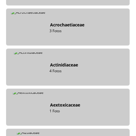
Acrochaetiaceae
3 Fotos
Actinidiaceae
4 Fotos
Aextoxicaceae
1 Foto