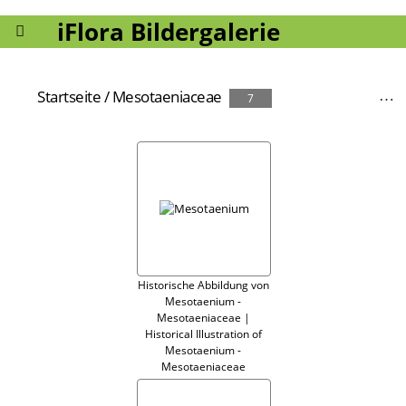
iFlora Bildergalerie
Startseite
/
Mesotaeniaceae
7
Historische Abbildung von
Mesotaenium -
Mesotaeniaceae |
Historical Illustration of
Mesotaenium -
Mesotaeniaceae