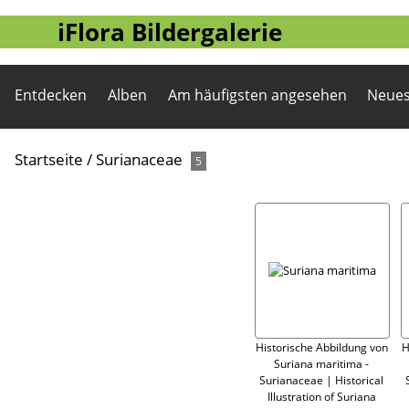
iFlora Bildergalerie
Entdecken
Alben
Am häufigsten angesehen
Neues
Startseite
/
Surianaceae
5
Historische Abbildung von
H
Suriana maritima -
Surianaceae | Historical
Illustration of Suriana