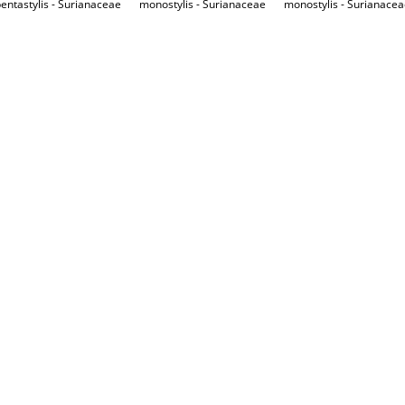
entastylis - Surianaceae
monostylis - Surianaceae
monostylis - Surianace