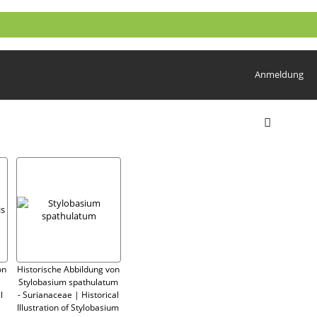
Anmeldung
on
Historische Abbildung von
Stylobasium spathulatum
l
- Surianaceae | Historical
Illustration of Stylobasium