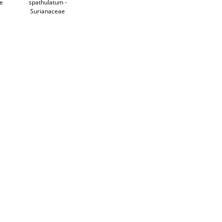
ae
spathulatum -
Surianaceae