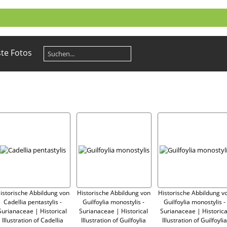
te Fotos
istorische Abbildung von
Historische Abbildung von
Historische Abbildung v
Cadellia pentastylis -
Guilfoylia monostylis -
Guilfoylia monostylis -
Surianaceae | Historical
Surianaceae | Historical
Surianaceae | Historica
Illustration of Cadellia
Illustration of Guilfoylia
Illustration of Guilfoylia