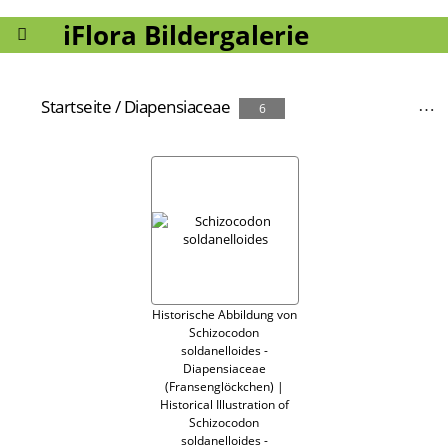
iFlora Bildergalerie
Startseite
/
Diapensiaceae
6
Historische Abbildung von
Schizocodon
soldanelloides -
Diapensiaceae
(Fransenglöckchen) |
Historical Illustration of
Schizocodon
soldanelloides -