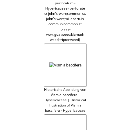
perforatum -
Hypericaceae (perforate
st john's-wort;common st.
john's wort;millepertuis
commun;common st
john's-
wort;goatweed;klamath
weed;triptonweed)
Historische Abbildung von
Vismia baccifera -
Hypericaceae | Historical
Illustration of Vismia
baccifera - Hypericaceae